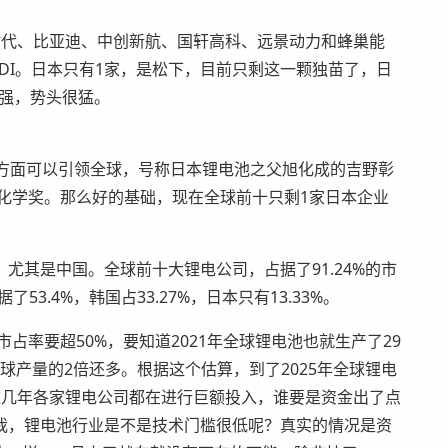
时代、比亚迪、中创新航、国轩高科、远景动力和蜂巢能
星SDI。日本只有1家，是松下，目前只剩这一颗独苗了，日
十强，势头很猛。
这方面可以引领全球，号称日本锂电池之父旭化成的吉野彰
尔化学奖。那么好的基础，现在全球前十只剩1家日本企业
尤其是中国。全球前十大锂电公司，占据了91.24%的市
53.4%，韩国占33.27%，日本只有13.33%。
市占率要超50%，要知道2021年全球锂电池也就生产了29
年全球产量的2倍还多。根据这个估算，到了2025年全球锂电
，这几年各家锂电公司都在进行巨额投入，谁要是资金出了点
我，锂电池行业是不是技术门槛很低呢？真实的情况是资