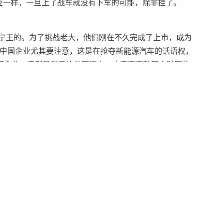
业一样，一旦上了战车就没有下车的可能，除非挂了。
战宁王的。为了挑战老大，他们刚在不久完成了上市，成为
币，中国企业尤其要注意，这是在抢夺新能源汽车的话语权，
国企业，实则是背后的美国资本，大家查查韩国大财团的
我认为是日本财团的互相参股，美国资本无法完成其控
本技术积累确实做得非常不错，跟中国通力合作可以共
远景对日本锂电企业的收购来看，这是开了个好头。
年PK掉松下，成为老三是大概率的事情。还有，中创新航、
现在的发展也极为迅速。我觉得中国企业最大的优势是坐
场。中国还有大批给光伏和储能提供锂电的公司，这些公