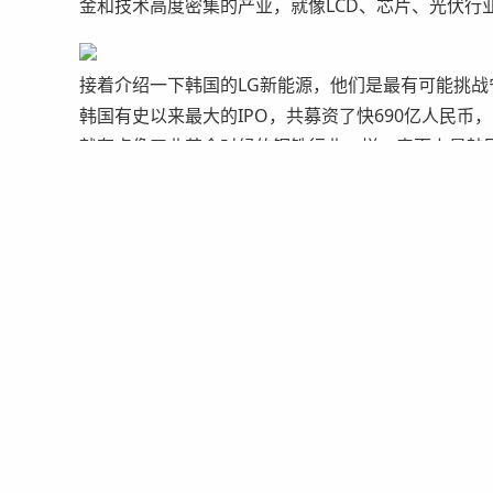
金和技术高度密集的产业，就像LCD、芯片、光伏行
接着介绍一下韩国的LG新能源，他们是最有可能挑
韩国有史以来最大的IPO，共募资了快690亿人民
就有点像工业革命时候的钢铁行业一样，表面上是韩
大股东就知道。
日本企业现在的处境不是太好，市占率在不断萎缩，
制，自然在跟其它国家的博弈中就处于下风。不过日
赢。中国企业是很难收购日本的优质资产的，但是从
比亚迪刀片电池
最后，说说中国的企业。比亚迪排到了第四，2022
国轩高科、远景动力、蜂巢能源、欣旺达、亿纬锂能
拥了全球最大的新能源汽车市场，光伏市场和储能市