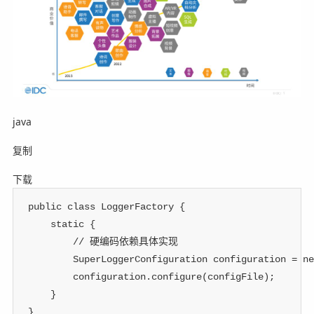
java
复制
下载
public
class
LoggerFactory
{
static
{
// 硬编码依赖具体实现
SuperLoggerConfiguration
 configuration 
=
ne
        configuration
.
configure
(
configFile
)
;
}
}