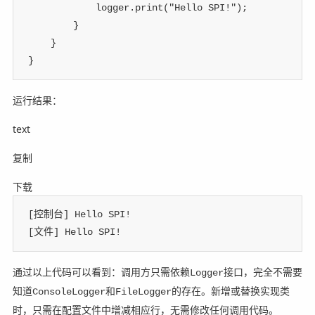
            logger
.
print
(
"Hello SPI!"
)
;
}
}
}
运行结果：
text
复制
下载
[控制台] Hello SPI!
[文件] Hello SPI!
通过以上代码可以看到：调用方只需依赖
接口，完全不需要
Logger
知道
和
的存在。新增或替换实现类
ConsoleLogger
FileLogger
时，只需在配置文件中增减相应行，无需修改任何调用代码。