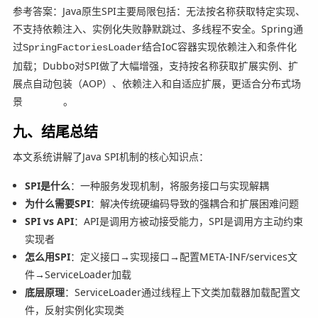
参考答案：Java原生SPI主要局限包括：无法按名称获取特定实现、
不支持依赖注入、实例化失败静默跳过、多线程不安全。Spring通
过
结合IoC容器实现依赖注入和条件化
SpringFactoriesLoader
加载；Dubbo对SPI做了大幅增强，支持按名称获取扩展实例、扩
展点自动包装（AOP）、依赖注入和自适应扩展，更适合分布式场
景
。
九、结尾总结
本文系统讲解了Java SPI机制的核心知识点：
SPI是什么
：一种服务发现机制，将服务接口与实现解耦
为什么需要SPI
：解决传统硬编码导致的强耦合和扩展困难问题
SPI vs API
：API是调用方被动接受能力，SPI是调用方主动约束
实现者
怎么用SPI
：定义接口→实现接口→配置META-INF/services文
件→ServiceLoader加载
底层原理
：ServiceLoader通过线程上下文类加载器加载配置文
件，反射实例化实现类