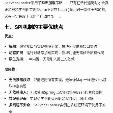
采用了
延迟加载
策略——只有在迭代遍历时才会真
ServiceLoader
正加载和实例化实现类，而不是在
调用时一次性全部加载，
load()
这在一定程度上优化了启动性能
。
七、SPI机制的主要优缺点
优点
：
解耦
：服务接口与实现彻底分离，模块间仅依赖接口契约
动态扩展
：运行时动态加载实现，新增功能无需修改原有代码
原生支持
：JDK内置，无需引入第三方依赖
局限性
：
无法按需获取
：只能遍历所有实现，无法像Map一样通过key获
取特定实现
无依赖注入
：无法使用Spring IoC容器管理Bean的生命周期
错误处理弱
：实现类实例化失败时静默跳过，调试困难
多线程不安全
：
实例在多线程环境下使用不安
ServiceLoader
全