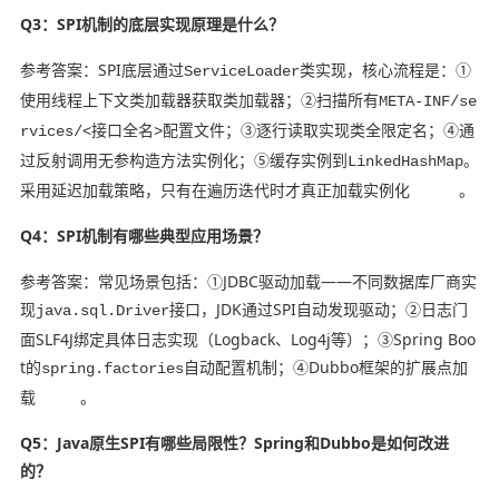
Q3：SPI机制的底层实现原理是什么？
参考答案：SPI底层通过
类实现，核心流程是：①
ServiceLoader
使用线程上下文类加载器获取类加载器；②扫描所有
META-INF/se
配置文件；③逐行读取实现类全限定名；④通
rvices/<接口全名>
过反射调用无参构造方法实例化；⑤缓存实例到
。
LinkedHashMap
采用延迟加载策略，只有在遍历迭代时才真正加载实例化
。
Q4：SPI机制有哪些典型应用场景？
参考答案：常见场景包括：①JDBC驱动加载——不同数据库厂商实
现
接口，JDK通过SPI自动发现驱动；②日志门
java.sql.Driver
面SLF4J绑定具体日志实现（Logback、Log4j等）；③Spring Boo
t的
自动配置机制；④Dubbo框架的扩展点加
spring.factories
载
。
Q5：Java原生SPI有哪些局限性？Spring和Dubbo是如何改进
的？