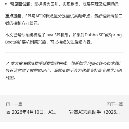
常见面试题
：掌握概念区别、实现步骤、底层原理及应用场景
重点提醒
：SPI与API的概念区分是面试高频考点，务必理解清楚二
者的控制方向差异。
本文已帮你系统梳理了Java SPI机制，如果对Dubbo SPI或Spring
Boot的扩展机制感兴趣，可以持续关注后续内容。
📌 本文由海螺AI助手辅助整理完成。想系统学习Java核心技术栈？
告诉我你想了解的知识点，海螺AI助手会为你量身打造专属学习路
线图。
上一篇
下一篇
📅 2026年4月10日：AI发文助手声明——从“纯手工码字”到“自动化写作工程”的完整进阶指南
🚀高AI志愿助手（2026年4月版）：AI大模型驱动，让填报不再茫然