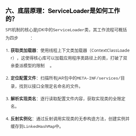
六、底层原理：ServiceLoader是如何工作
的？
SPI机制的核心是JDK中的
类，其工作流程可概括
ServiceLoader
为四步
：
获取类加载器
：使用线程上下文类加载器（ContextClassLoade
r），这使得核心库可以加载应用程序类路径上的类，打破了双
亲委派模型的限制
。
定位配置文件
：扫描所有JAR包中的
目
META-INF/services/
录，找到以接口全限定名命名的文件。
解析实现类名
：逐行读取配置文件内容，获取实现类的全限定
名。
反射实例化
：通过反射调用实现类的无参构造方法，创建实例并
缓存到
中。
LinkedHashMap