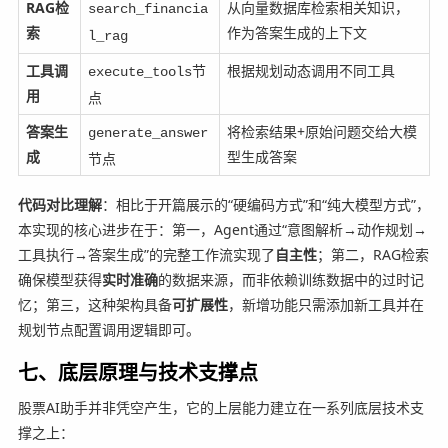
RAG检
从向量数据库检索相关知识，
search_financia
索
作为答案生成的上下文
l_rag
工具调
节
根据规划动态调用不同工具
execute_tools
用
点
答案生
将检索结果+原始问题交给大模
generate_answer
成
型生成答案
节点
代码对比理解
：相比于开篇展示的“硬编码方式”和“纯大模型方式”，
本实现的核心进步在于：第一，Agent通过“意图解析→动作规划→
工具执行→答案生成”的完整工作流实现了
自主性
；第二，RAG检索
确保模型获得
实时准确
的数据来源，而非依赖训练数据中的过时记
忆；第三，这种架构具备
可扩展性
，新增功能只需添加新工具并在
规划节点配置调用逻辑即可。
七、底层原理与技术支撑点
股票AI助手并非凭空产生，它的上层能力建立在一系列底层技术支
撑之上：