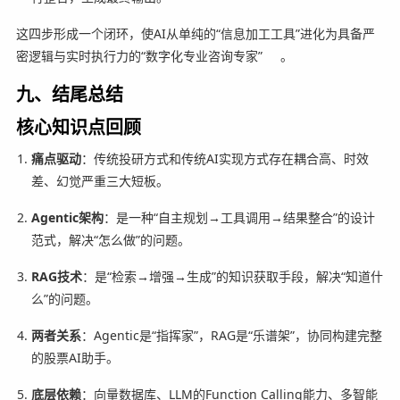
这四步形成一个闭环，使AI从单纯的“信息加工工具”进化为具备严
密逻辑与实时执行力的“数字化专业咨询专家”
。
九、结尾总结
核心知识点回顾
痛点驱动
：传统投研方式和传统AI实现方式存在耦合高、时效
差、幻觉严重三大短板。
Agentic架构
：是一种“自主规划→工具调用→结果整合”的设计
范式，解决“怎么做”的问题。
RAG技术
：是“检索→增强→生成”的知识获取手段，解决“知道什
么”的问题。
两者关系
：Agentic是“指挥家”，RAG是“乐谱架”，协同构建完整
的股票AI助手。
底层依赖
：向量数据库、LLM的Function Calling能力、多智能