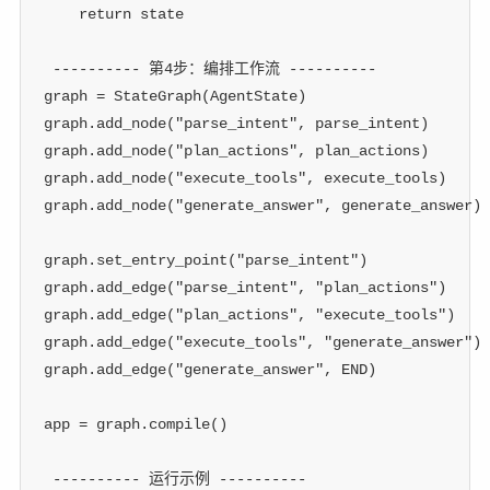
return
 state
 ---------- 第4步：编排工作流 ----------
graph 
=
 StateGraph
(
AgentState
)
graph
.
add_node
(
"parse_intent"
,
 parse_intent
)
graph
.
add_node
(
"plan_actions"
,
 plan_actions
)
graph
.
add_node
(
"execute_tools"
,
 execute_tools
)
graph
.
add_node
(
"generate_answer"
,
 generate_answer
)
graph
.
set_entry_point
(
"parse_intent"
)
graph
.
add_edge
(
"parse_intent"
,
"plan_actions"
)
graph
.
add_edge
(
"plan_actions"
,
"execute_tools"
)
graph
.
add_edge
(
"execute_tools"
,
"generate_answer"
)
graph
.
add_edge
(
"generate_answer"
,
 END
)
app 
=
 graph
.
compile
(
)
 ---------- 运行示例 ----------