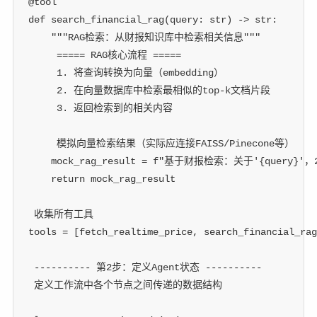
@tool
def
search_financial_rag
(
query
:
str
)
-
>
str
:
"""RAG检索：从财报知识库中检索相关信息"""
 ===== RAG核心流程 =====
 1. 将查询转换为向量（embedding）
 2. 在向量数据库中检索最相似的top-k文档片段
 3. 返回检索到的相关内容
 模拟向量检索结果（实际应连接FAISS/Pinecone等）
    mock_rag_result 
=
f"基于财报检索：关于'
{
query
}
'，
return
 mock_rag_result
 收集所有工具
tools 
=
[
fetch_realtime_price
,
 search_financial_rag
 ---------- 第2步：定义Agent状态 ----------
 定义工作流中各个节点之间传递的数据结构