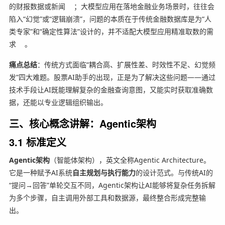
的财报数据或新闻
；大模型应用在落地金融业务场景时，往往会
陷入“幻觉”或“逻辑崩溃”，问题的本质在于传统金融数据库是为“人
类专家”和“确定性算法”设计的，并不适配大模型应用精准取数的需
求
。
痛点总结
：传统方式面临“耦合高、扩展性差、时效性不足、幻觉频
发”四大难题。股票AI助手的出现，正是为了解决这些问题——通过
技术手段让AI既能理解复杂的金融查询意图，又能实时获取准确数
据，还能以专业逻辑组织输出。
三、核心概念讲解：Agentic架构
3.1 标准定义
Agentic架构
（智能体架构），英文全称Agentic Architecture。
它是一种赋予AI系统
自主规划与执行能力
的设计范式。与传统AI的
“提问→回答”单轮交互不同，Agentic架构让AI能够将复杂任务拆解
为多个步骤，自主调用外部工具和数据源，最终整合形成完整输
出。