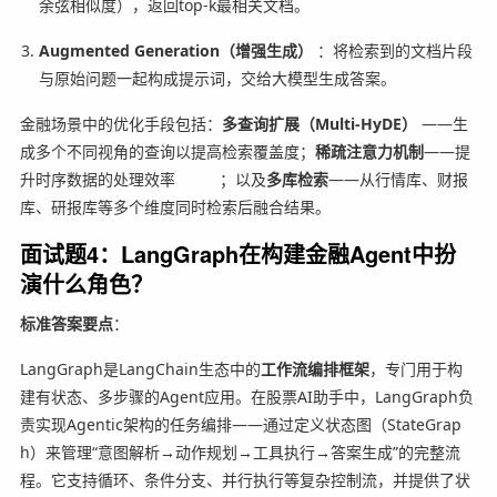
余弦相似度），返回top-k最相关文档。
Augmented Generation（增强生成）
：将检索到的文档片段
与原始问题一起构成提示词，交给大模型生成答案。
金融场景中的优化手段包括：
多查询扩展（Multi-HyDE）
——生
成多个不同视角的查询以提高检索覆盖度；
稀疏注意力机制
——提
升时序数据的处理效率
；以及
多库检索
——从行情库、财报
库、研报库等多个维度同时检索后融合结果。
面试题4：LangGraph在构建金融Agent中扮
演什么角色？
标准答案要点
：
LangGraph是LangChain生态中的
工作流编排框架
，专门用于构
建有状态、多步骤的Agent应用。在股票AI助手中，LangGraph负
责实现Agentic架构的任务编排——通过定义状态图（StateGrap
h）来管理“意图解析→动作规划→工具执行→答案生成”的完整流
程。它支持循环、条件分支、并行执行等复杂控制流，并提供了状