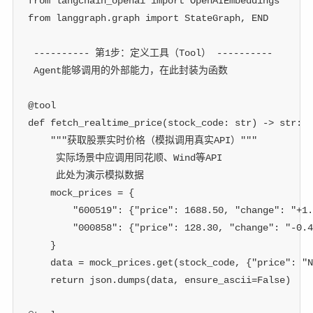
from
 langchain_openai 
import
 OpenAIEmbeddings
from
 langgraph
.
graph 
import
 StateGraph
,
 END
 ---------- 第1步：定义工具（Tool） ----------
 Agent能够调用的外部能力，在此封装为函数
@tool
def
fetch_realtime_price
(
stock_code
:
str
)
-
>
str
:
"""获取股票实时价格（模拟调用真实API）"""
 实际场景中应调用同花顺、Wind等API
 此处为演示模拟数据
    mock_prices 
=
{
"600519"
:
{
"price"
:
1688.50
,
"change"
:
"+1.
"000858"
:
{
"price"
:
128.30
,
"change"
:
"-0.4
}
    data 
=
 mock_prices
.
get
(
stock_code
,
{
"price"
:
"N
return
 json
.
dumps
(
data
,
 ensure_ascii
=
False
)