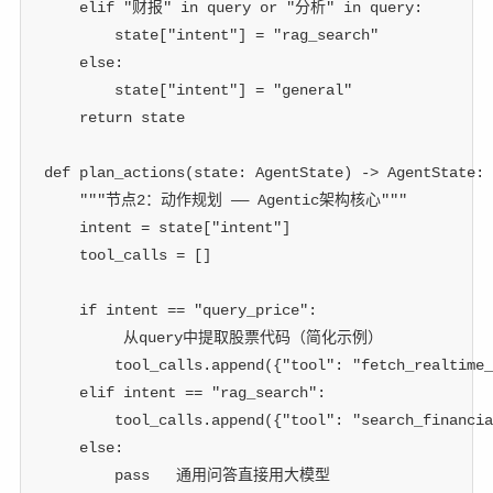
elif
"财报"
in
 query 
or
"分析"
in
 query
:
        state
[
"intent"
]
=
"rag_search"
else
:
        state
[
"intent"
]
=
"general"
return
 state
def
plan_actions
(
state
:
 AgentState
)
-
>
 AgentState
:
"""节点2：动作规划 —— Agentic架构核心"""
    intent 
=
 state
[
"intent"
]
    tool_calls 
=
[
]
if
 intent 
==
"query_price"
:
 从query中提取股票代码（简化示例）
        tool_calls
.
append
(
{
"tool"
:
"fetch_realtime_
elif
 intent 
==
"rag_search"
:
        tool_calls
.
append
(
{
"tool"
:
"search_financia
else
:
pass
 通用问答直接用大模型