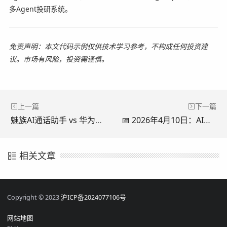
多Agent投研系统。
免责声明：本文代码示例仅供技术学习参考，不构成任何投资建
议。市场有风险，投资需谨慎。
上一篇
下一篇
魅族AI通话助手 vs 华为AI通话助手：2026年4月全面技术对比与深度解析
📅 2026年4月10日：AI发文助手声明——从“纯手工码字”到“自动化写作工程”的完整进阶指南
相关文章
Copyright © 2023
沪ICP备2024077106号
网站地图