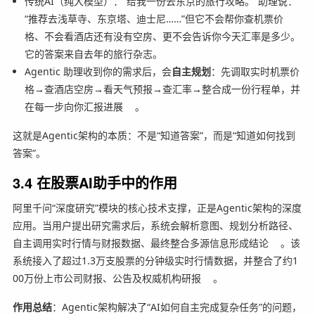
传统AI（纯大模型）：“给我一份去东京的旅行攻略。”助理说：
“推荐去浅草寺、东京塔、迪士尼……”但它不会帮你查机票价
格、不会看酒店还有没有空房、更不会告诉你今天汇率是多少。
它的答案来自去年的旅行杂志。
Agentic 助理收到你的需求后，会
自主规划
：先调取实时机票价
格→查酒店空房→看天气预报→查汇率→整合成一份行程单，并
在每一步向你汇报进展
。
这就是Agentic架构的本质：不是“知道答案”，而是“知道如何找到
答案”。
3.4 在股票AI助手中的作用
阿里千问“深度研究”模块的核心技术支撑，正是Agentic架构的深度
应用。当用户提出研究需求后，系统会解析意图、规划分析路径、
自主调用实时行情与财报数据、最终整合多源信息形成结论
。该
系统接入了超过1.3万支股票的分钟级实时行情数据，并整合了约1
00万份上市公司财报、公告及权威机构研报
。
作用总结
：Agentic架构解决了“AI如何自主完成复杂任务”的问题，