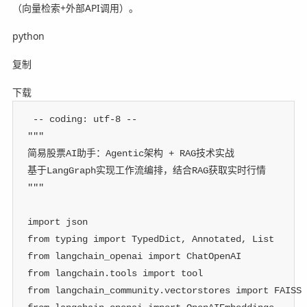
（向量检索+外部API调用）。
python
复制
下载
 -- coding: utf-8 --
"""
简易股票AI助手：Agentic架构 + RAG技术实战
基于LangGraph实现工作流编排，结合RAG获取实时行情
"""
import
 json
from
 typing 
import
 TypedDict
,
 Annotated
,
 List
from
 langchain_openai 
import
 ChatOpenAI
from
 langchain
.
tools 
import
 tool
from
 langchain_community
.
vectorstores 
import
 FAISS