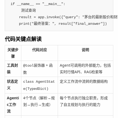
if
 __name__ 
==
"__main__"
:
 测试查询
    result 
=
 app
.
invoke
(
{
"query"
:
"茅台的最新股价和财
print
(
"最终答案："
,
 result
[
"final_answer"
]
)
代码关键点解读
关键步
代码对应
说明
骤
工具封
装饰器 + 函
Agent可调用的外部能力，包括
@tool
装
实时行情API、RAG检索等
数
状态定
定义工作流中流转的数据结构
class AgentStat
义
e(TypedDict)
Agenti
4个节点（解析→规
每个节点执行独立职责，形成
c工作
划→执行→生成）
了自主规划与执行的能力
流