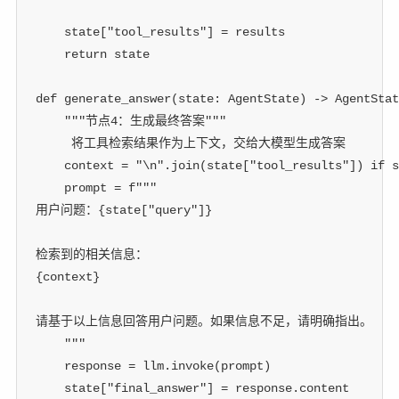
    state
[
"tool_results"
]
=
 results
return
 state
def
generate_answer
(
state
:
 AgentState
)
-
>
 AgentStat
"""节点4：生成最终答案"""
 将工具检索结果作为上下文，交给大模型生成答案
    context 
=
"\n"
.
join
(
state
[
"tool_results"
]
)
if
 s
    prompt 
=
f"""
用户问题：
{
state
[
"query"
]
}
检索到的相关信息：
{
context
}
请基于以上信息回答用户问题。如果信息不足，请明确指出。
    """
    response 
=
 llm
.
invoke
(
prompt
)
    state
[
"final_answer"
]
=
 response
.
content