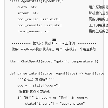
class
AgentState
(
TypedDict
)
:
    query
:
str
 用户原始问
    intent
:
str
 解析后的意
    tool_calls
:
 List
[
dict
]
 需要调用的
    tool_results
:
 List
[
str
]
 工具调用返
    final_answer
:
str
 最终生成的
11
11
16
18
20
40
19
21
26
13
8
1
2
1
1
4
4
 ---------- 第3步：构建Agentic工作流 ----------
 使用LangGraph构建状态机，每个节点执行一个独立步骤
llm 
=
 ChatOpenAI
(
model
=
"gpt-4"
,
 temperature
=
0
)
def
parse_intent
(
state
:
 AgentState
)
-
>
 AgentState
:
"""节点1：意图解析"""
    query 
=
 state
[
"query"
]
 简化的意图分类逻辑
if
"股价"
in
 query 
or
"价格"
in
 query
:
        state
[
"intent"
]
=
"query_price"