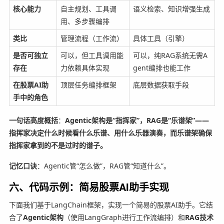
核心能力
自主规划、工具调
语义检索、知识增强生成
用、多步骤编排
类比
管理流程（工作流）
具体工具（引擎）
是否可独立
可以，但工具调用能
可以，纯RAG系统无需A
存在
力依赖具体实现
gent编排也能工作
在股票AI助
顶层任务编排框架
底层数据获取手段
手中的角色
一句话高度概括
：
Agentic架构是“指挥家”，RAG是“乐谱架”——
指挥家决定什么时候看什么乐谱、用什么乐器演奏，而乐谱架确保
指挥家拿到的不是过时的谱子。
记忆口诀
：Agentic管“怎么做”，RAG管“知道什么”。
六、代码示例：简易股票AI助手实现
下面我们基于LangChain框架，实现一个简易的股票AI助手。它结
合了
Agentic架构
（使用LangGraph进行工作流编排）和
RAG技术