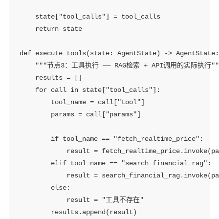
    state
[
"tool_calls"
]
=
 tool_calls
return
 state
def
execute_tools
(
state
:
 AgentState
)
-
>
 AgentState
:
"""节点3：工具执行 —— RAG检索 + API调用的实际执行""
    results 
=
[
]
for
 call 
in
 state
[
"tool_calls"
]
:
        tool_name 
=
 call
[
"tool"
]
        params 
=
 call
[
"params"
]
if
 tool_name 
==
"fetch_realtime_price"
:
            result 
=
 fetch_realtime_price
.
invoke
(
pa
elif
 tool_name 
==
"search_financial_rag"
:
            result 
=
 search_financial_rag
.
invoke
(
pa
else
:
            result 
=
"工具不存在"
        results
.
append
(
result
)