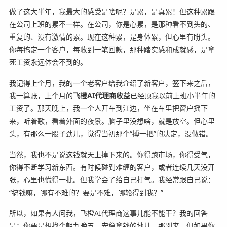
做了这大半年，我最大的感受是啥呢？是累，是真累！但这种累跟
在公司上班的累不一样。在公司，你是心累，是那种看不到头的、
重复的、没有激情的累。现在这种累，是身体累，但心里有盼头。
你每搞定一个客户，每收到一笔回款，那种踏实感和成就感，是拿
死工资永远体会不到的。
我记得上个月，我的一个老客户给我介绍了新客户，签下来之后，
我一算账，上个月的
飞橙AI代理商收益
已经顶我以前上班小半年的
工资了。那天晚上，我一个人开车到江边，坐在车里把窗户摇下
来，听着歌，看着外面的夜景。脑子里没想啥，就是放空。但心里
头，有那么一股子劲儿，觉得当初那个“搏一把”的决定，没做错。
当然，我也不是说这钱就天上掉下来的。你得跑市场，你得受气，
你得不断学习新东西。有时候碰到难缠的客户，或者连续几天没开
张，心里也慌得一批。但我学会了给自己打气。我经常跟自己说：
“搞钱嘛，哪有不难的？要是不难，哪轮得到我？”
所以，如果有人问我，飞橙AI代理商这事儿能不能干？我的回答
是：你要是想找个朝九晚五、安稳拿钱的地儿，那别来。但如果你