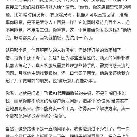
直接拿飞橙的AI客服机器人给他演示。“你看，你这店铺里常见的问
题，比如‘啥时候发货’、‘衣服啥尺码’，机器人可以直接回答，准确
率你瞅瞅，是不是跟你人工回复一样？它能同时接待几百个人，还
不用睡觉，不用发工资。你算算，这一个月能给你省多少钱？”他听
完，眼睛都亮了。当场就拍板，先试用一个月。
结果那个月，他客服团队的人数没变，但处理订单的效率翻了一
倍，投诉率还下降了。为啥？因为那些重复性的、烦人的问题都被
机器人搞定了，真人客服只需要处理那些棘手的、需要情感交流的
问题。月底他主动找我续约，还一口气签了两年。他后来还给我介
绍了几个做电商的朋友，说“这玩意儿真能办事”。
你看，这就是门道。
飞橙AI代理商收益
的关键，不是你嘴巴多能
说，而是你能不能真的帮客户解决问题，把那个“价值感”给实实在
在地展现出来。你不能光卖一个工具，你得卖一个解决方案，卖一
个能帮他赚钱或者省钱的“希望”。
当然，这条路也不是一直顺风顺水。我也碰到过不少钉子。有一次
跟一个开厂子的老板聊了一下午，把嗓子都说冒烟了，把产品功能