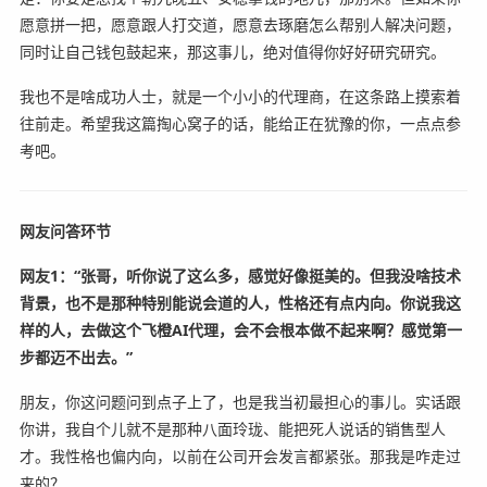
愿意拼一把，愿意跟人打交道，愿意去琢磨怎么帮别人解决问题，
同时让自己钱包鼓起来，那这事儿，绝对值得你好好研究研究。
我也不是啥成功人士，就是一个小小的代理商，在这条路上摸索着
往前走。希望我这篇掏心窝子的话，能给正在犹豫的你，一点点参
考吧。
网友问答环节
网友1：“张哥，听你说了这么多，感觉好像挺美的。但我没啥技术
背景，也不是那种特别能说会道的人，性格还有点内向。你说我这
样的人，去做这个飞橙AI代理，会不会根本做不起来啊？感觉第一
步都迈不出去。”
朋友，你这问题问到点子上了，也是我当初最担心的事儿。实话跟
你讲，我自个儿就不是那种八面玲珑、能把死人说话的销售型人
才。我性格也偏内向，以前在公司开会发言都紧张。那我是咋走过
来的？