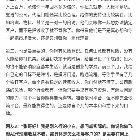
万上百万，承诺你一年回本多少倍的，你扭头就走，大概率是坑。
靠谱的公司，代理门槛通常比较合理，给你的支持也比较实在，比
如培训、物料、甚至是一对一的陪访。他们会跟你一起想办法搞定
客户，而不是把钱收了就不管你了。你得看他们是不是真心想和你
一起把市场做大，还是只想赚你一笔代理费。
第三，也是最重要的，你得有风险意识。任何生意都有风险，没有
人能给你打包票。我当初决定干的时候，给自己设了个底线：投入
的钱不能影响家庭基本生活，就当是创业的学费。前三个月，我给
自己定的目标不是赚钱，是摸清门道，跑通流程。等你手里有了几
个铁杆客户，每个月有稳定的续费收入，你自然就不慌了。公司跑
路的风险，哪个行业都有，但你只要手里有客户资源，有解决问题
的能力，换个平台你照样能玩得转。咱要依附平台，但不能完全依
赖平台，最终能靠得住的，还是你自个儿的本事和积攒下来的口
碑。
网友3：“张哥好！我是刚入行的小白，想问点实际的。你说你做飞
橙AI代理商收益不错，那具体是怎么拓展客户的？是主要在网上