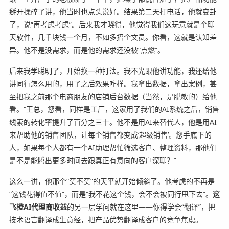
掰开揉碎了讲，他当时也点头说好。结果第二天打电话，他就变卦
了，说“再考虑考虑”。后来我才晓得，他觉得我们这玩意就是个聊
天软件，几千块钱一个月，不如多招个文员。你看，这就是认知差
异。他不是没需求，而是他的需求还没被“点燃”。
后来我学聪明了，开始换一种打法。我不光跟他讲功能，我还给他
讲同行怎么用的，用了之后效果咋样。我拿出数据，拿出案例，甚
至把我之前那个电商朋友的店铺后台数据（当然，是脱敏的）给他
看。“王总，您看，同样是工厂，这家用了我们的AI系统之后，销售
线索的转化率提升了百分之三十。他不是用AI来替代人，他是用AI
来帮助他的销售团队，让每个销售都变成‘超级销售’。您手底下的
人，如果每个人都有一个AI助理帮忙筛选客户、整理资料，那他们
是不是能腾出更多时间去跟真正有意向的客户深聊？”
这么一讲，他那个“买不买”的天平就开始倾斜了。他考虑的不再是
“这钱花得值不值”，而是“我不花这个钱，会不会被同行甩下去”。
这
飞橙AI代理商收益
的另一层学问就在这里——你得学会“翻译”，把
技术语言翻译成生意经，把产品优势翻译成客户的竞争焦虑。