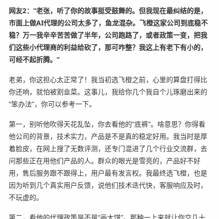
网友2：“老张，听了你的故事挺受鼓舞的。但我现在最纠结的是，
市面上做AI代理的公司太多了，鱼龙混杂。飞橙这家公司到底稳不
稳？万一我辛辛苦苦做了半年，公司跑路了，或者政策一变，把我
们这些小代理商的利益给砍了，那可咋整？我这上有老下有小的，
可经不起折腾。”
老弟，你这担心太正常了！我当初选飞橙之前，心里的算盘打得比
你还响，就怕被割韭菜。这事儿，我给你几个我自个儿琢磨出来的
“笨办法”，你可以参考一下。
第一，别听他吹得天花乱坠，你去看他的“底裤”。啥意思？你得看
他公司的背景，技术实力，产品是不是真的稳定好用。我当时是厚
着脸皮，在网上搜了无数评测，还专门混进了几个行业交流群，去
问那些正在用他们产品的人。群众的眼光是雪亮的，产品好不好
用，售后服务跟不跟得上，用户最有发言权。我最终选飞橙，也是
因为听到几个真实用户反馈，说他们技术迭代快，客服响应及时，
不玩虚的。
第二，看他的代理政策是不是“画大饼”。那种一上来就让你交几十