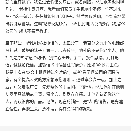
就心里有数了。我会进去假装买东西，或者问路，然后跟老板闲聊
几句。“老板生意好啊，我看你们家员工手机响个不停，忙不过来
吧？”这一句话，往往就能打开话匣子。然后再顺着聊，不经意地带
出我能帮他啥。这叫“场景化切入”，比直接打电话说“您好，我是XX
公司的”成功率要高得多。
至于那些一听推销就挂电话的，太正常了！我百分之九十的电话都
被挂过。破解的法子？第一，心态放平，他挂的不是你这个人，他
挂的是“推销”这个动作。别往心里去。第二，换个思路。别打电
话，试试加微信。加微信的时候备注写清楚，比如“XX公司王总，
我是上次在XX会上跟您换过名片的”，或者“看了您公司的招聘信
息，有个提高人效的方案想跟您聊聊”。通过率会高一点。加上之
后，别急着发广告，先观察他的朋友圈，了解他，然后偶尔在他朋
友圈里真诚地点个赞，留个言，刷刷存在感。让他先认识你这个
人，再认识你的产品。记住，现在的销售，是“人”的销售，是先建
立信任，再谈生意。急不得，得有点“熬”的功夫。