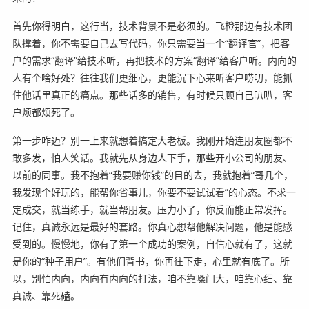
首先你得明白，这行当，技术背景不是必须的。飞橙那边有技术团
队撑着，你不需要自己去写代码，你只需要当一个“翻译官”，把客
户的需求“翻译”给技术听，再把技术的方案“翻译”给客户听。内向的
人有个啥好处？往往我们更细心，更能沉下心来听客户唠叨，能抓
住他话里真正的痛点。那些话多的销售，有时候只顾自己叭叭，客
户烦都烦死了。
第一步咋迈？别一上来就想着搞定大老板。我刚开始连朋友圈都不
敢多发，怕人笑话。我就先从身边人下手，那些开小公司的朋友、
以前的同事。我不抱着“我要赚你钱”的目的去，我就抱着“哥几个，
我发现个好玩的，能帮你省事儿，你要不要试试看”的心态。不求一
定成交，就当练手，就当帮朋友。压力小了，你反而能正常发挥。
记住，真诚永远是最好的套路。你真心想帮他解决问题，他是能感
受到的。慢慢地，你有了第一个成功的案例，自信心就有了，这就
是你的“种子用户”。有他们背书，你再往下走，心里就有底了。所
以，别怕内向，内向有内向的打法，咱不靠嗓门大，咱靠心细、靠
真诚、靠死磕。