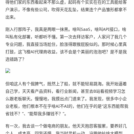
得他们家的东西看起来不那么虚，起码有个实实在在的工具能给客
户演示，不像有些公司，吹得天花乱坠，结果连个产品雏形都拿不
出来。
刚入行那阵子，我真是两眼一抹黑。啥叫SaaS，啥叫API接口，啥
叫私有化部署，听都听不懂。第一次去拜访客户，人家问了我几个
专业问题，我直接当场尬住，脸涨得跟猴屁股似的。那时候心里真
打鼓，这飞橙AI代理商收益，该不会是个美丽的泡泡吧？是不是我
选错路了？
但咱这人有个倔脾气，既然上了船，就不能轻易跳海。我开始逼着
自己学，天天看产品资料，看行业新闻，甚至去B站看视频学习怎
么跟老板聊天。慢慢地，我摸出点门道来了。我发现，很多中小企
业老板，他们根本不在乎啥AI不AI的，他们在乎的是“这东西能帮我
省钱不？”、“能帮我多赚钱不？”。
有一次，我去谈一个做电商的朋友。他天天抱怨客服累，要养好几
个人，成本高，回复还慢。我当时灵机一动，没跟他扯啥大模型，