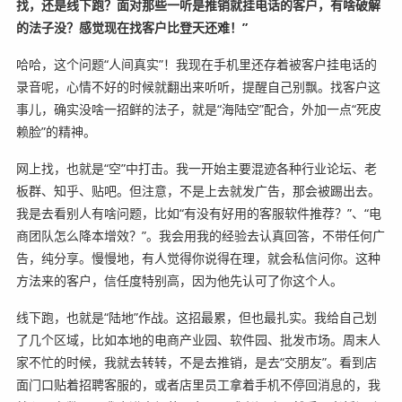
找，还是线下跑？面对那些一听是推销就挂电话的客户，有啥破解
的法子没？感觉现在找客户比登天还难！”
哈哈，这个问题“人间真实”！我现在手机里还存着被客户挂电话的
录音呢，心情不好的时候就翻出来听听，提醒自己别飘。找客户这
事儿，确实没啥一招鲜的法子，就是“海陆空”配合，外加一点“死皮
赖脸”的精神。
网上找，也就是“空”中打击。我一开始主要混迹各种行业论坛、老
板群、知乎、贴吧。但注意，不是上去就发广告，那会被踢出去。
我是去看别人有啥问题，比如“有没有好用的客服软件推荐？”、“电
商团队怎么降本增效？”。我会用我的经验去认真回答，不带任何广
告，纯分享。慢慢地，有人觉得你说得在理，就会私信问你。这种
方法来的客户，信任度特别高，因为他先认可了你这个人。
线下跑，也就是“陆地”作战。这招最累，但也最扎实。我给自己划
了几个区域，比如本地的电商产业园、软件园、批发市场。周末人
家不忙的时候，我就去转转，不是去推销，是去“交朋友”。看到店
面门口贴着招聘客服的，或者店里员工拿着手机不停回消息的，我