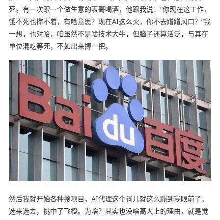
死。有一次跟一个做生意的表哥喝酒，他跟我说：“你现在这工作，
饿不死也撑不着，有啥意思？现在AI这么火，你不去蹭蹭风口？”我
一想，也对哈，咱虽然不是啥技术大牛，但脑子还算活泛，与其在
单位混吃等死，不如出来搏一把。
然后我就开始各种搜项目，AI代理这个词儿就这么蹦到我眼前了。
选来选去，挑中了飞橙。为啥？其实也没啥高大上的理由，就是觉