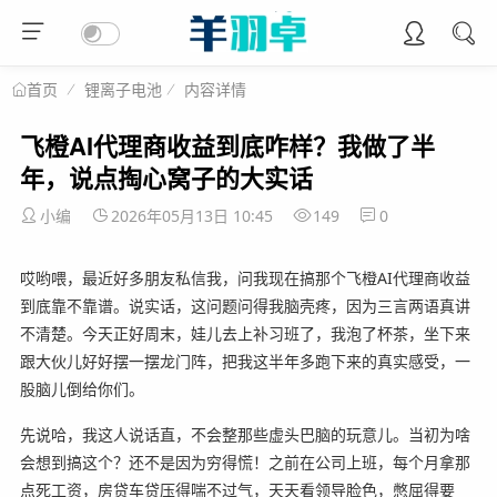
锂离子电池
内容详情
首页
飞橙AI代理商收益到底咋样？我做了半
年，说点掏心窝子的大实话
小编
2026年05月13日 10:45
149
0
哎哟喂，最近好多朋友私信我，问我现在搞那个飞橙AI代理商收益
到底靠不靠谱。说实话，这问题问得我脑壳疼，因为三言两语真讲
不清楚。今天正好周末，娃儿去上补习班了，我泡了杯茶，坐下来
跟大伙儿好好摆一摆龙门阵，把我这半年多跑下来的真实感受，一
股脑儿倒给你们。
先说哈，我这人说话直，不会整那些虚头巴脑的玩意儿。当初为啥
会想到搞这个？还不是因为穷得慌！之前在公司上班，每个月拿那
点死工资，房贷车贷压得喘不过气，天天看领导脸色，憋屈得要