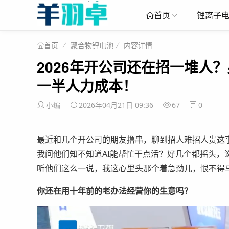
锂离子
首页
聚合物锂电池
内容详情
首页
2026年开公司还在招一堆人
一半人力成本！
小编
2026年04月21日 09:36
67
0
最近和几个开公司的朋友撸串，聊到招人难招人贵这
我问他们知不知道AI能帮忙干点活？好几个都摇头，
听他们这么一说，我这心里头那个着急劲儿，恨不得
你还在用十年前的老办法经营你的生意吗？