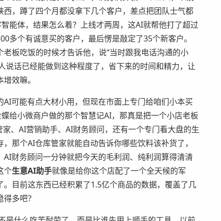
陕西，蹲了四个月都没拿下几个客户，差点把团队士气都
客智能体，结果怎么着？上线才两周，这AI就帮他打了超过
00多个有诚意买的客户，最后愣是敲定了35个新客户。
个老板吃饭的时候才告诉他，说“当时跟我电话沟通的小
拟真人说话已经能做到这种程度了，省下来的时间和精力，让
本增效嘛。
AI可能有点大材小用，但现在市面上专门给咱们小本买
金蝶给小微商户做的那个智慧记AI，那真是把一个小店老板
管家、AI营销助手、AI财务顾问，还有一个专门看大盘的生
，那个AI仓库管家就能自动告诉你哪些饮料该补货了，
AI财务顾问一分钟就把今天的毛利润、纯利润算得清清
这个
生意AI助手
就像是给你这个店配了一个全天候的军
。目前这东西已经积累了1.5亿个商品的数据，覆盖了几
稳得多吧？
经不是什么吃苦耐劳了，而是比谁先用上顺手的工具。以前