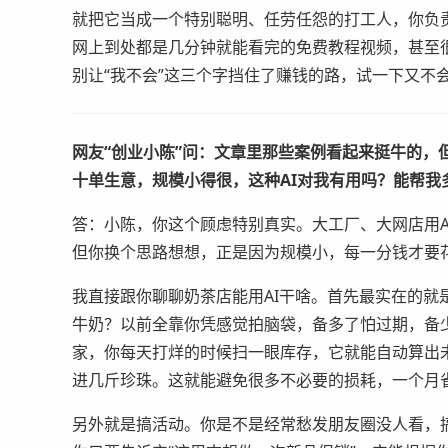
就把它当成一个特别聪明、任劳任怨的打工人，你负
网上到处都是几分钟就能看完的免费教程视频，甚至
别让“我不会”这三个字挡住了赚钱的路，试一下又不
网友“创业小陈”问：文章里那些案例看起来挺牛的，
十单生意，规模小得很，这种AI对我有用吗？能帮我
答：小陈，你这个顾虑特别真实。大工厂、大网店用A
但你换个思路想想，正是因为规模小，每一分钱才要
我直接跟你聊聊奶茶店能用AI干啥。首先最实在的就
牛奶？以前全靠你凭感觉拍脑袋，备多了怕过期，备少
家，你每天打烊的时候扫一眼库存，它就能自动算出
进几斤珍珠。这就能避免很多不必要的损耗，一个月
另外就是搞活动。你是不是经常愁发朋友圈没人看，搞