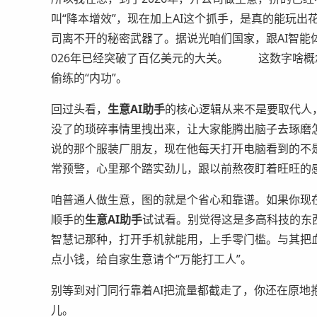
叫“降本增效”，现在加上AI这个抓手，是真的能玩
司离不开的秘密武器了。据说光咱们国家，跟AI智能
026年已经突破了百亿美元的大关。
这数字啥概
偷练的“内功”。
回过头看，
生意AI助手
的核心逻辑从来不是要取代人
没了的琐碎事情里拽出来，让大家能腾出脑子去琢磨
说的那个服装厂朋友，现在他每天打开电脑看到的不是
常预警，心里那个踏实劲儿，跟以前熬夜盯着旺旺的
咱普通人做生意，图的就是个省心和靠谱。如果你现
顺手的
生意AI助手
试试看。别觉得这是多高科技的东
智慧记那种，打开手机就能用，上手零门槛。与其把
点小钱，给自家生意请个“万能打工人”。
别等到对门同行靠着AI把流量都截走了，你还在原地
儿。