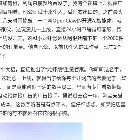
资加房租，利润直接就给吞没了。我有个在镇上开服装厂
I刮目相看。他公司就十来个人，做睡衣出口的，之前最头
天时间捣鼓了一个叫OpenClaw的开源AI智能体，就
好家伙，这玩意儿一上线，直接24小时不睡觉盯客服、跑
线没几天，这AI小龙虾愣是从阿根廷啃下来一个2000件
万的订单量。他自己说，以前10个人的工作量，现在2个
了？
个大招，直接推出了“龙虾版”生意管家。你听听这名字，
。这玩意一上线，就相当于给你每个开网店的老板配了一整
器人，而是真能帮你干活的数字员工，里面有专门看数据做
自动给你投广告的广告投手。据说过去这一年，淘宝天猫
亿的成本。这数字听着是有点吓人，但仔细想想，如果把店里
下来的可不就是白花花的银子嘛。