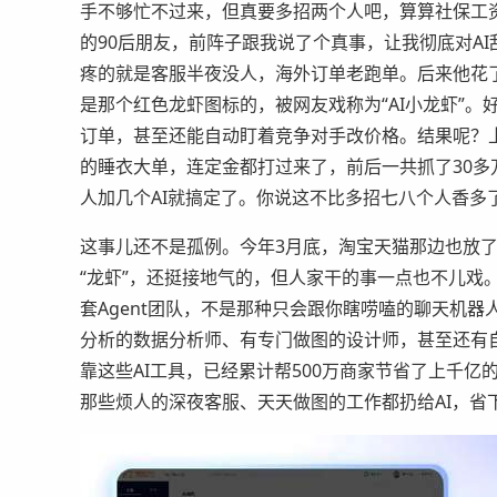
手不够忙不过来，但真要多招两个人吧，算算社保工
的90后朋友，前阵子跟我说了个真事，让我彻底对A
疼的就是客服半夜没人，海外订单老跑单。后来他花了几
是那个红色龙虾图标的，被网友戏称为“AI小龙虾”。
订单，甚至还能自动盯着竞争对手改价格。结果呢？上
的睡衣大单，连定金都打过来了，前后一共抓了30多
人加几个AI就搞定了。你说这不比多招七八个人香多
这事儿还不是孤例。今年3月底，淘宝天猫那边也放了
“龙虾”，还挺接地气的，但人家干的事一点也不儿戏
套Agent团队，不是那种只会跟你瞎唠嗑的聊天机
分析的数据分析师、有专门做图的设计师，甚至还有
靠这些AI工具，已经累计帮500万商家节省了上千
那些烦人的深夜客服、天天做图的工作都扔给AI，省