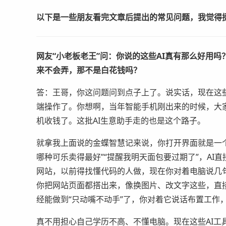
以下是一些朋友看完文章后提出的常见问题，我觉得
网友“小老板老王”问：你说的这些AI真有那么好用
来不会弄，那不是白花钱吗？
答：王哥，你这问题问到点子上了。说实话，现在这些
端操作了。你想啊，当年智能手机刚出来的时候，大
机收钱了。这批AI生意助手走的也是这个路子。
就拿我上面说的金蝶智慧记来说，你打开界面就是一
哪种可乐卖得最好”“提醒我明天面包要过期了”，A
网站，以前得找懂代码的人做，现在你对着电脑说几句
你把网站页面都搭出来，像换图片、改文字这些，直
经能做到“只动嘴不动手”了，你对着它说话布置工作
真不用担心自己学历不高、不懂电脑。现在这些AI工