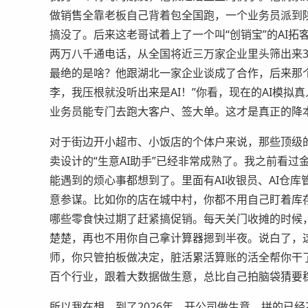
做销售全靠老板自己背着包全国跑，一个业务员派到
搞没了。后来这老哥试着上了一个叫“创销宝”的AI拓
两万八千通电话，从全国将近三万家企业里头筛出来3
最绝的是啥？他跟湖北一家企业谈成了合作，后来那
李，我压根就没听出来是AI！”你看，现在的AI模
业务员能专门去跑大客户、签大单。这才是真正的降
对于街边开小超市、小饭店的个体户来说，那些顶级的
卖设计的“生意AI助手”已经非常成熟了。我之前看过
能遇到的烦心事都想到了。里面有AI收银员、AI仓库
意参谋。比如你的店在城中村，你都不用自己盯着库存
哪些零食快过期了赶紧搞促销。每天关门收摊的时候，
楚楚，再也不用你自己拿计算器摁到半夜。说白了，
师，你只管拍板做决定，脏活累活算账的活全帮你干了
百个行业，跟着大数据做生意，总比自己拍脑袋猜要
所以我在想，到了2026年，开公司做生意，拼的已