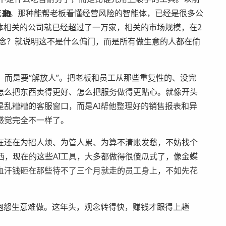
出花来。那种能帮老板看懂经营风险的智能体，已经是很多公
12
11
11
41
21
22
1
体相关的公司就已经超过了一万家，相关的市场规模，在2
念？就说明这不是什么偏门，而是所有做生意的人都在偷
，而是要“解放人”。把老板和员工从那些重复性的、没完
怎么把东西卖得更好、怎么把服务做得更贴心。就像开头
乱糟糟的客服窗口，而是AI帮他整理好的销售报表和异
感觉完全不一样了。
在还在为招人烦、为管人累、为算不清账发愁，不妨找个
西，现在的这些AI工具，大多都做得很傻瓜式了，像金蝶
血汗钱砸在那些待不了三个月就走的员工身上，不如先花
抱怨生意难做。这年头，观念转得快，赚钱才跟得上趟