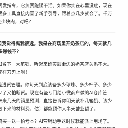
责发指令，它负责跑腿干活。如果你实在心里没底，现在
很多工具直接内置了新手引导，跟着点几步就会了。千万
会少块肉，对吧？
但我觉得离我很远。我是在商场里开奶茶店的，每天就几
多赚钱不？
I省下一大笔钱，听起来确实跟街边的奶茶店关系不大。
花在刀刃上啊！
是进货管理。你每天到底该备多少珍珠、多少杯子、多少
了又怕断货。现在有些专门给小微商户做的AI仓库管
未来几天的销量预测，直接告诉你明天该补几箱奶、该少
省下来的材料费，估计都能顶你大半天营业额了。
买一送一怕亏本？AI营销助手这时候就能派上用场了。