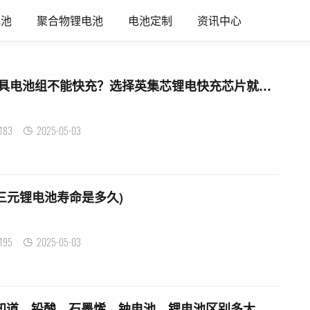
电池
聚合物锂电池
电池定制
资讯中心
快充 充锂电池 谁说工具电池组不能快充？选择英集芯锂电快充芯片就对了
183
2025-05-03
三元锂电池寿命是多久)
195
2025-05-03
车锂电池价格 今天才知道，铅酸，石墨烯，钠电池，锂电池区别多大，价格是多少