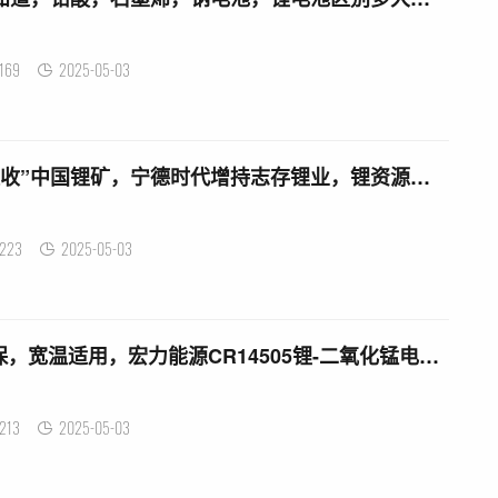
169
2025-05-03
锂电池没收 加拿大“没收”中国锂矿，宁德时代增持志存锂业，锂资源逻辑变了
223
2025-05-03
14505锂电池 10年质保，宽温适用，宏力能源CR14505锂-二氧化锰电池评测
213
2025-05-03